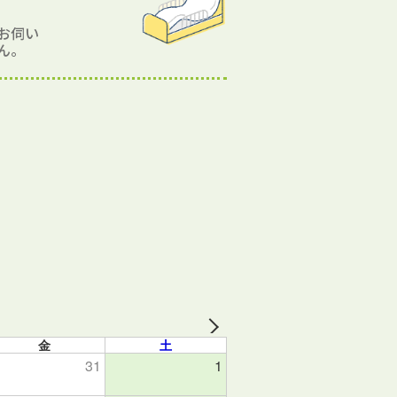
お伺い
ん。
金
土
31
1