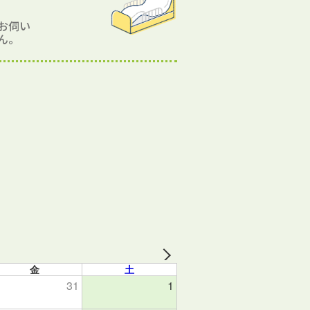
お伺い
ん。
金
土
31
1