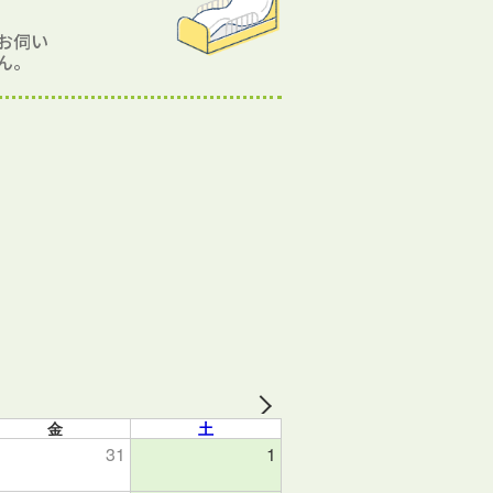
お伺い
ん。
金
土
31
1