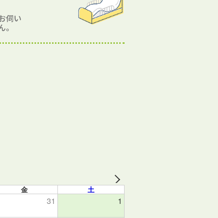
お伺い
ん。
金
土
31
1