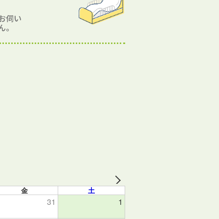
お伺い
ん。
金
土
31
1