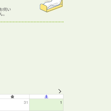
お伺い
ん。
金
土
31
1